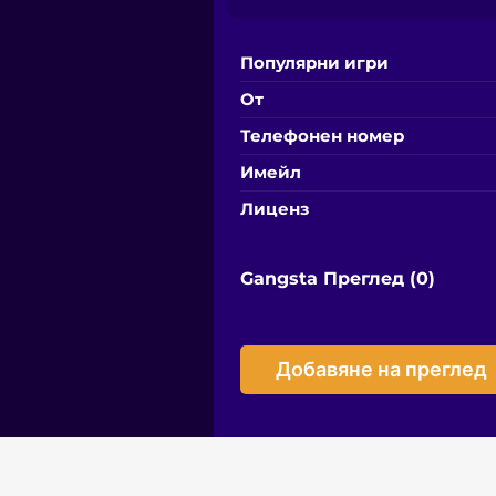
Популярни игри
От
Телефонен номер
Имейл
Лиценз
Gangsta Преглед (0)
Добавяне на преглед