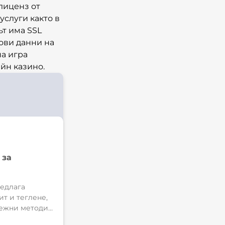
лиценз от
услуги както в
ът има SSL
сови данни на
на игра
йн казино.
 за
редлага
ит и теглене,
тежни методи
 EasyPay, не са