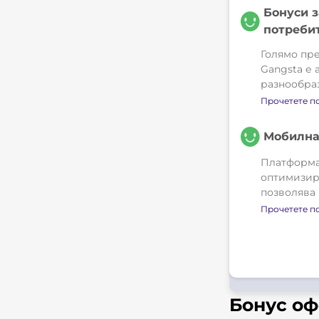
перфектнат
Бонуси з
потреби
Голямо пр
Gangsta е 
разнообраз
лоялни по
Прочетете п
оферти за
завъртани
Мобилна
депозит пр
платформа
Платформа
оптимизира
позволява 
Независим
Прочетете п
Android ня
никакви п
Бонус оф