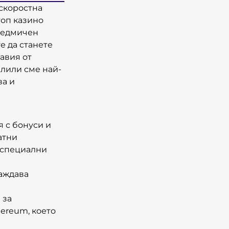
 скоростна
топ казино
 седмичен
е да станете
лавия от
делили сме най-
ва и
я с бонуси и
атни
, специални
раждава
 за
hereum, което