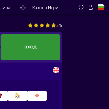
азина
Казино Игри
5
/5
ВХОД