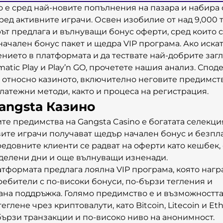
о е сред най-новите попълнения на пазара и набира
ред активните играчи. Освен изобилие от над 9,000 
рът предлага и вълнуващи бонус оферти, сред които
ачален бонус пакет и щедра VIP програма. Ако искат
ението в платформата и да тествате най-добрите заг
gmatic Play и Play’n GO, прочетете нашия анализ. Спо
 относно казиното, включително неговите предимст
латежни методи, както и процеса на регистрация.
angsta Казино
те предимства на Gangsta Casino е богатата селекци
ите играчи получават щедър начален бонус и безпл
редовните клиенти се радват на оферти като кешбек
делени дни и още вълнуващи изненади.
атформата предлага лоялна VIP програма, която наг
ребители с по-високи бонуси, по-бързи тегления и
на поддръжка. Голямо предимство е и възможността
еглене чрез криптовалути, като Bitcoin, Litecoin и Et
бързи транзакции и по-високо ниво на анонимност.