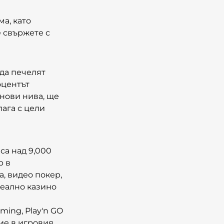
а, като
е свържете с
да печелят
оцентът
 нови нива, ще
лага с цели
са над 9,000
р в
, видео покер,
реално казино
ming, Play'n GO
зие в игровия