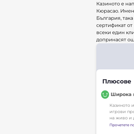
Казиното е на
Кюрасао. Именн
България, така
сертификат от 
всеки един кли
допринасят ощ
Плюсове
Широка 
Казиното и
игрови пр
на живо и 
Изобилието
Прочетете п
възможност