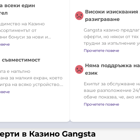
достъпни в тази платфо
а игра по всяко време.
а всеки един
Високи изисквания 
тел
разиграване
едимство на Казино
Gangsta казино предлаг
асортиментът от
оферти, но някои от тях
ни бонуси за нови и
трудни за изпълнение у
требители. Множество
овече
Първият депозит бонус
 добре дошли, безплатни
Прочетете повече
има 45х изискване за п
я и специални оферти при
 съвместимост
авят престоя в
Няма поддръжка на
та още по-вълнуващ.
та е напълно
език
на за малкия екран, което
Екипът за обслужване н
игра на всяко устройство.
ваше разположение 24/7
о дали използвате iOS или
овече
обаче показва, че, ако 
ма да се натъкнете на
съдействие, ще трябва 
роблеми.
Прочетете повече
комуникирате на англи
ерти в Казино Gangsta