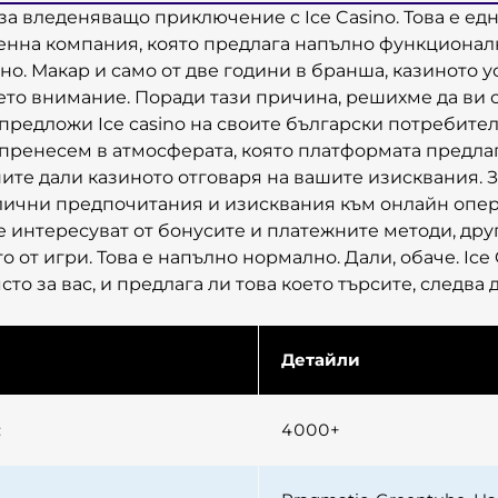
за вледеняващо приключение с Ice Casino. Това е ед
енна компания, която предлага напълно функциона
но. Макар и само от две години в бранша, казиното у
то внимание. Поради тази причина, решихме да ви
предложи Ice casino на своите български потребител
пренесем в атмосферата, която платформата предлага
ите дали казиното отговаря на вашите изисквания. З
лични предпочитания и изисквания към онлайн опер
е интересуват от бонусите и платежните методи, дру
 от игри. Това е напълно нормално. Дали, обаче. Ice 
то за вас, и предлага ли това което търсите, следва 
Детайли
:
4000+