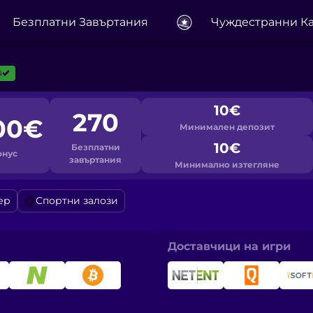
Безплатни Завъртания
Чуждестранни К
Я
10€
270
00€
Минимален депозит
10€
Безплатни
онус
завъртания
Минимално изтегляне
ер
Спортни залози
Доставчици на игри