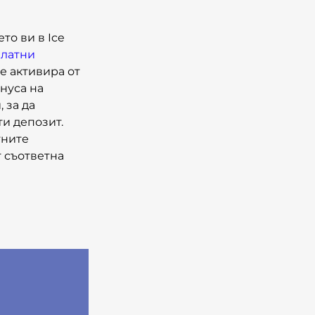
то ви в Ice
латни
е активира от
нуса на
 за да
ти депозит.
тните
 съответна