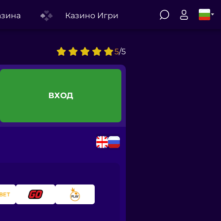
азина
Казино Игри
5
/5
ВХОД