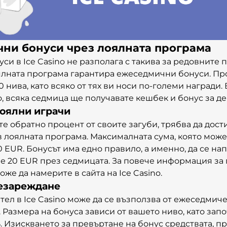
ни бонуси чрез лоялната програма
уси в Ice Casino не разполага с такива за редовните 
лоялната програма гарантира ежеседмични бонуси. Пр
0 нива, като всяко от тях ви носи по-големи награди.
о, всяка седмица ще получавате кешбек и бонус за д
лоялни играчи
те обратно процент от своите загуби, трябва да дост
в лоялната програма. Максималната сума, която може
0 EUR. Бонусът има едно правило, а именно, да се н
не 20 EUR през седмицата. За повече информация за
же да намерите в сайта на Ice Casino.
резареждане
ел в Ice Casino може да се възползва от ежеседмиче
Размера на бонуса зависи от вашето ниво, като запо
. Изискването за превъртане на бонус средствата, пр