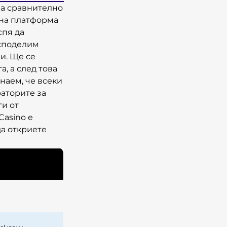
на сравнително
лна платформа
спя да
 споделим
и. Ще се
, а след това
наем, че всеки
аторите за
ги от
Casino е
да откриете