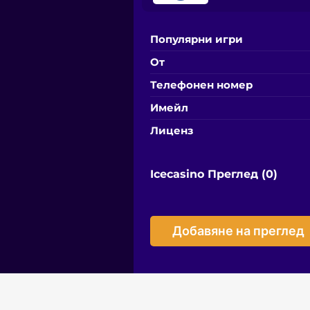
Популярни игри
От
Телефонен номер
Имейл
Лиценз
Icecasino Преглед (0)
Добавяне на преглед