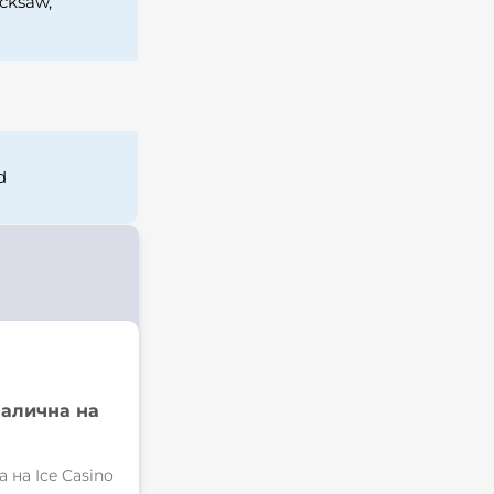
cksaw,
d
налична на
 на Ice Casino