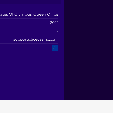
ates Of Olympus, Queen Of Ice
2021
-
support@icecasino.com