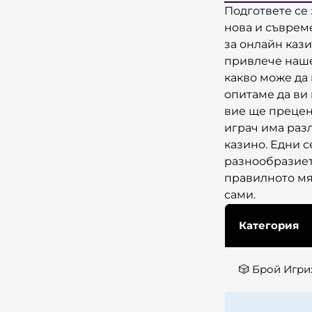
Подгответе се 
нова и съврем
за онлайн кази
привлече наше
какво може да 
опитаме да ви 
вие ще прецен
играч има раз
казино. Едни с
разнообразието
правилното мяс
сами.
Категория
🎲 Брой Игри