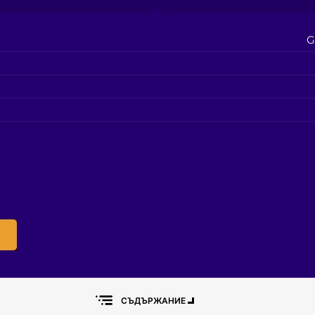
G
СЪДЪРЖАНИЕ