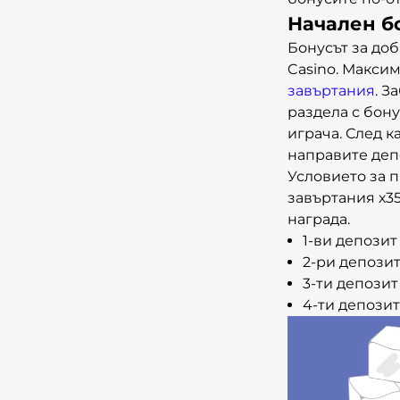
Начален б
Бонусът за доб
Casino. Максим
завъртания
. З
раздела с бону
играча. След к
направите депо
Условието за п
завъртания х3
награда.
1-ви депозит
2-ри депозит
3-ти депозит
4-ти депозит