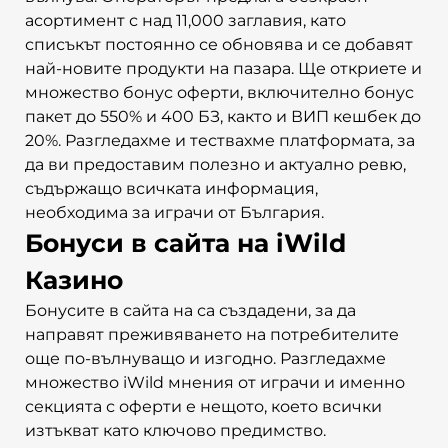
асортимент с над 11,000 заглавия, като
списъкът постоянно се обновява и се добавят
най-новите продукти на пазара. Ще откриете и
множество бонус оферти, включително бонус
пакет до 550% и 400 БЗ, както и ВИП кешбек до
20%. Разгледахме и тествахме платформата, за
да ви предоставим полезно и актуално ревю,
съдържащо всичката информация,
необходима за играчи от България.
Бонуси в сайта на iWild
Казино
Бонусите в сайта на са създадени, за да
направят преживяването на потребителите
още по-вълнуващо и изгодно. Разгледахме
множество iWild мнения от играчи и именно
секцията с оферти е нещото, което всички
изтъкват като ключово предимство.