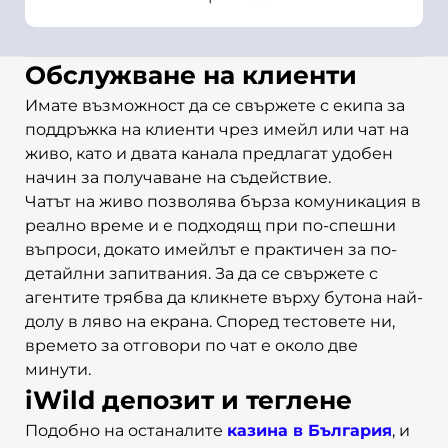
Обслужване на клиенти
Имате възможност да се свържете с екипа за
поддръжка на клиенти чрез имейл или чат на
живо, като и двата канала предлагат удобен
начин за получаване на съдействие.
Чатът на живо позволява бърза комуникация в
реално време и е подходящ при по-спешни
въпроси, докато имейлът е практичен за по-
детайлни запитвания. За да се свържете с
агентите трябва да кликнете върху бутона най-
долу в ляво на екрана. Според тестовете ни,
времето за отговори по чат е около две
минути.
iWild депозит и теглене
Подобно на останалите
казина в България
, и