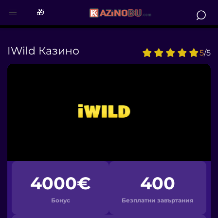
🎁
IWild Казино
5
/5
4000€
400
Бонус
Безплатни завъртания