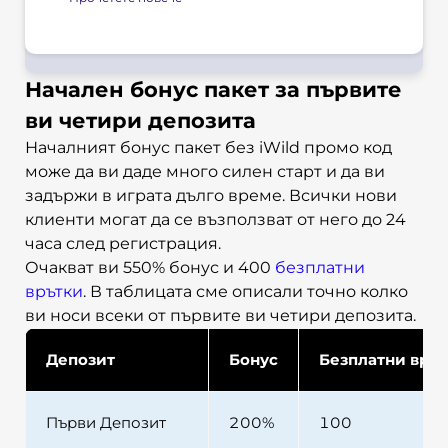
или вътрешни процедури на платформата.
Подобни забавяния могат да създадат
неудобство за потребителите, особено ако
разчитат на бърз достъп до средствата си.
Начален бонус пакет за първите
ви четири депозита
Началният бонус пакет без iWild промо код
може да ви даде много силен старт и да ви
задържи в играта дълго време. Всички нови
клиенти могат да се възползват от него до 24
часа след регистрация.
Очакват ви 550% бонус и 400
безплатни
врътки
. В таблицата сме описали точно колко
ви носи всеки от първите ви четири депозита.
Депозит
Бонус
Безплатни връ
Първи Депозит
200%
100