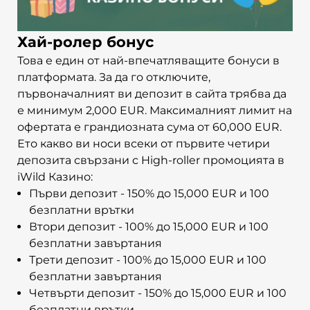
Хай-ролер бонус
Това е един от най-впечатляващите бонуси в
платформата. За да го отключите,
първоначалният ви депозит в сайта трябва да
е минимум 2,000 EUR. Максималният лимит на
офертата е грандиозната сума от 60,000 EUR.
Ето какво ви носи всеки от първите четири
депозита свързани с High-roller промоцията в
iWild Казино:
Първи депозит - 150% до 15,000 EUR и 100
безплатни врътки
Втори депозит - 100% до 15,000 EUR и 100
безплатни завъртания
Трети депозит - 100% до 15,000 EUR и 100
безплатни завъртания
Четвърти депозит - 150% до 15,000 EUR и 100
безплатни врътки