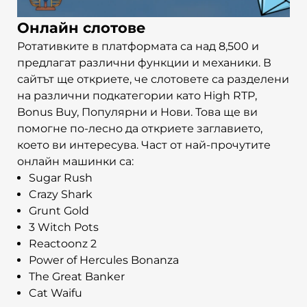
Онлайн слотове
Ротативките в платформата са над 8,500 и
предлагат различни функции и механики. В
сайтът ще откриете, че слотовете са разделени
на различни подкатегории като High RTP,
Bonus Buy, Популярни и Нови. Това ще ви
помогне по-лесно да откриете заглавието,
което ви интересува. Част от най-прочутите
онлайн машинки са:
Sugar Rush
Crazy Shark
Grunt Gold
3 Witch Pots
Reactoonz 2
Power of Hercules Bonanza
The Great Banker
Cat Waifu