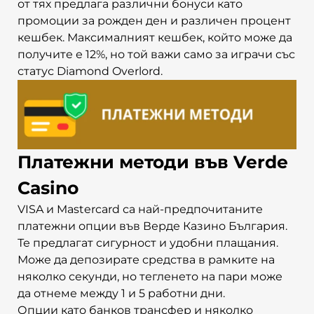
от тях предлага различни бонуси като
промоции за рожден ден и различен процент
кешбек. Максималният кешбек, който може да
получите е 12%, но той важи само за играчи със
статус Diamond Overlord.
Платежни методи във Verde
Casino
VISA и Mastercard са най-предпочитаните
платежни опции във Верде Казино България.
Те предлагат сигурност и удобни плащания.
Може да депозирате средства в рамките на
няколко секунди, но тегленето на пари може
да отнеме между 1 и 5 работни дни.
Опции като банков трансфер и няколко