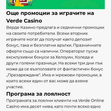
Още промоции за играчите на
Verde Casino
Верде Казино предлага и седмични промоции
на своите потребители. Всеки вторник
играчите могат да получат както депозит
бонус, така и безплатни врътки. Празничните
оферти също са налични. Операторът пуска
ексклузивни бонуси за Хелоуин, Коледа и
други големи празници. На всеки три дни пък
може да се възползвате от фантастичен бонус
„Презареждане“. Има и мрежови промоции, в
които всеки един от вас може да вземе
участие.
Програма за лоялност
Програмата за лоялни клиенти на Verde Online
Casino има десет нива, като почти всяко едно