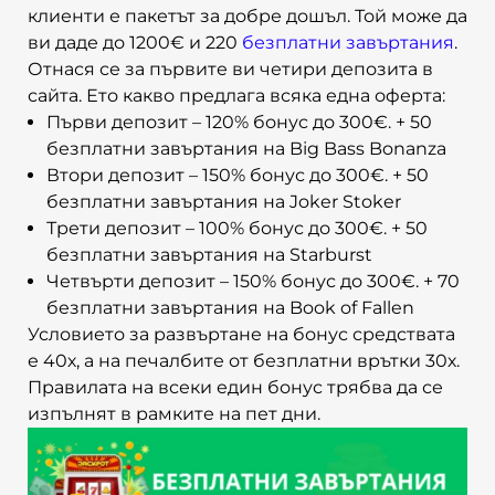
клиенти е пакетът за добре дошъл. Той може да
ви даде до 1200€ и 220
безплатни завъртания
.
Отнася се за първите ви четири депозита в
сайта. Ето какво предлага всяка една оферта:
Първи депозит – 120% бонус до 300€. + 50
безплатни завъртания на Big Bass Bonanza
Втори депозит – 150% бонус до 300€. + 50
безплатни завъртания на Joker Stoker
Трети депозит – 100% бонус до 300€. + 50
безплатни завъртания на Starburst
Четвърти депозит – 150% бонус до 300€. + 70
безплатни завъртания на Book of Fallen
Условието за развъртане на бонус средствата
е 40х, а на печалбите от безплатни врътки 30х.
Правилата на всеки един бонус трябва да се
изпълнят в рамките на пет дни.