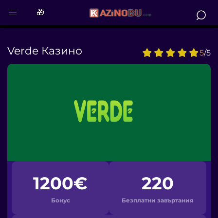
🎁
Verde Казино
5
/5
1200€
220
Бонус
Безплатни завъртания