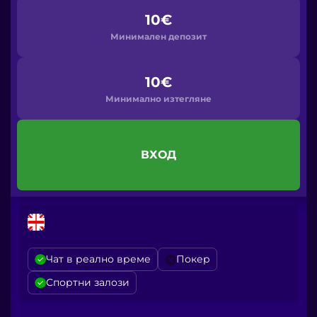
10€
Минимален депозит
10€
Минимално изтегляне
ВХОД
Чат в реално време
Покер
Спортни залози