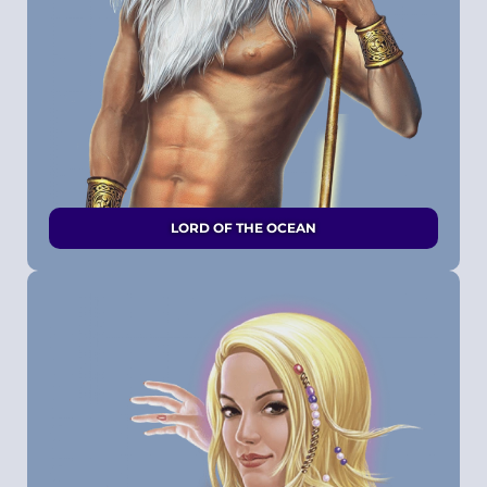
LORD OF THE OCEAN