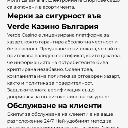
могат да залагат. Електронните спортове също
са включени в асортимента.
Мерки за сигурност във
Verde Казино България
Verde Casino е лицензирана платформа за
хазарт, която гарантира абсолютна честност и
безопасност. Проучването ни показа, че сайтът
притежава валиден сертификат, който доказва,
че информацията на потребителите бива
криптирана незабавно. Освен това,
компанията има политика за отговорен хазарт,
както и политика за поверителност.
Задължителната верификация също
допринася за по-високо ниво на сигурност.
Обслужване на клиенти
Екипът за обслужване на клиенти е на ваше
разположение 24/7. Най-удобният метод за
контакт е чрез опцията за чат на живо. Ако пък