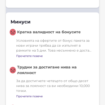
Минуси
Кратка валидност на бонусите
Условията на офертите от бонус пакета за
нови играчи трябва да се изпълнят в
рамките на 5 дни. Това несъмнено е доста
кратък период, особено за потребители без
Прочетете повече
предишен опит.
Трудни за достигане нива на
лоялност
За да достигнете четвърто от общо десет
нива за лоялност са ви необходими 10,000
точки.
Прочетете повече