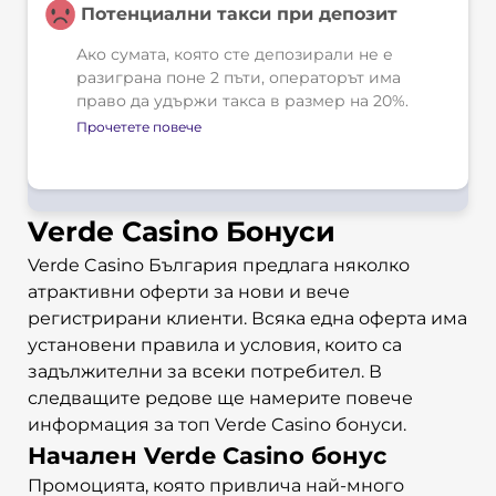
Потенциални такси при депозит
Ако сумата, която сте депозирали не е
разиграна поне 2 пъти, операторът има
право да удържи такса в размер на 20%.
Прочетете повече
Verde Casino Бонуси
Verde Casino България предлага няколко
атрактивни оферти за нови и вече
регистрирани клиенти. Всяка една оферта има
установени правила и условия, които са
задължителни за всеки потребител. В
следващите редове ще намерите повече
информация за топ Verde Casino бонуси.
Начален Verde Casino бонус
Промоцията, която привлича най-много