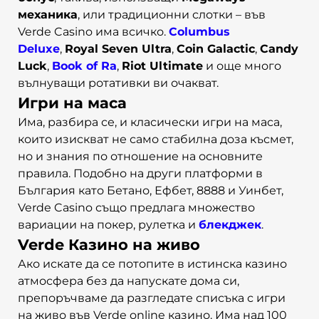
механика
, или традиционни слотки – във
Verde Casino има всичко.
Columbus
Deluxe
,
Royal Seven Ultra
,
Coin Galactic
,
Candy
Luck
,
Book of Ra
,
Riot Ultimate
и още много
вълнуващи ротативки ви очакват.
Игри на маса
Има, разбира се, и класически игри на маса,
които изискват не само стабилна доза късмет,
но и знания по отношение на основните
правила. Подобно на други платформи в
България като Бетано, Ефбет, 8888 и Уинбет,
Verde Casino също предлага множество
вариации на покер, рулетка и
блекджек
.
Verde Казино на живо
Ако искате да се потопите в истинска казино
атмосфера без да напускате дома си,
препоръчваме да разгледате списъка с игри
на живо във Verde online казино. Има над 100