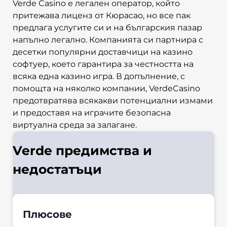
Verde Casino е легален оператор, който
притежава лиценз от Кюрасао, но все пак
предлага услугите си и на българския пазар
напълно легално. Компанията си партнира с
десетки популярни доставчици на казино
софтуер, което гарантира за честността на
всяка една казино игра. В допълнение, с
помощта на няколко компании, VerdeCasino
предотвратява всякакви потенциални измами
и предоставя на играчите безопасна
виртуална среда за залагане.
Verde предимства и
недостатъци
Плюсове