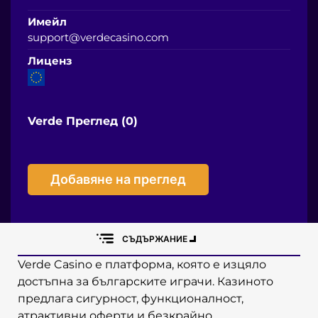
Имейл
support@verdecasino.com
Лиценз
Verde Преглед (0)
Добавяне на преглед
СЪДЪРЖАНИЕ
Verde Casino е платформа, която е изцяло
достъпна за българските играчи. Казиното
предлага сигурност, функционалност,
атрактивни оферти и безкрайно