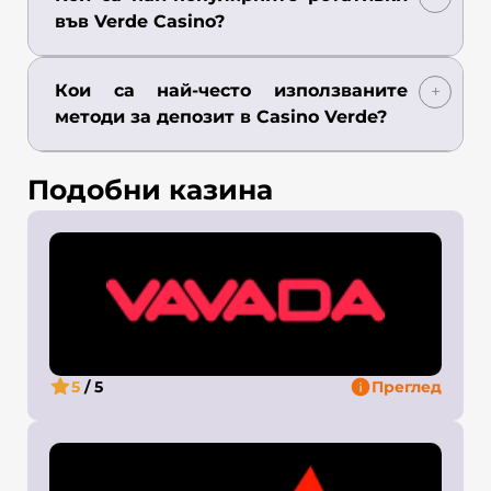
във Verde Casino?
Кои са най-често използваните
методи за депозит в Casino Verde?
Подобни казина
5
/ 5
Преглед