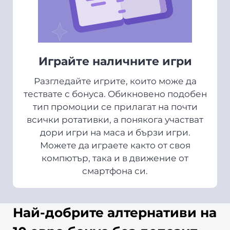
Играйте наличните игри
Разгледайте игрите, които може да
тествате с бонуса. Обикновено подобен
тип промоции се прилагат на почти
всички ротативки, а понякога участват
дори игри на маса и бързи игри.
Можете да играете както от своя
компютър, така и в движение от
смартфона си.
Най-добрите алтернативи на