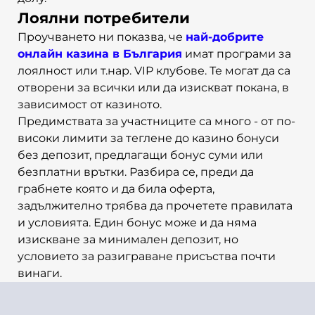
Лоялни потребители
Проучването ни показва, че
най-добрите
онлайн казина в България
имат програми за
лоялност или т.нар. VIP клубове. Те могат да са
отворени за всички или да изискват покана, в
зависимост от казиното.
Предимствата за участниците са много - от по-
високи лимити за теглене до казино бонуси
без депозит, предлагащи бонус суми или
безплатни врътки. Разбира се, преди да
грабнете която и да била оферта,
задължително трябва да прочетете правилата
и условията. Един бонус може и да няма
изискване за минимален депозит, но
условието за разиграване присъства почти
винаги.