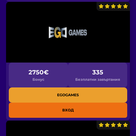
2750€
335
Бонус
Безплатни завъртания
EGOGAMES
ВХОД