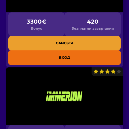
3300€
420
Бонус
Безплатни завъртания
GANGSTA
ВХОД