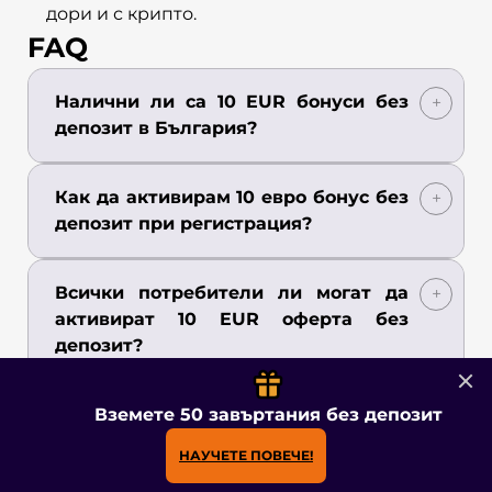
дори и с крипто.
FAQ
Налични ли са 10 EUR бонуси без
депозит в България?
Как да активирам 10 евро бонус без
депозит при регистрация?
Всички потребители ли могат да
активират 10 EUR оферта без
депозит?
Може да се интересувате:
Вземете 50 завъртания без депозит
НАУЧЕТЕ ПОВЕЧЕ!