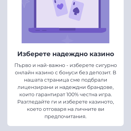
Изберете надеждно казино
Първо и най-важно - изберете сигурно
онлайн казино с бонуси без депозит. В
нашата страница сме подбрали
лицензирани и надеждни брандове,
които гарантират 100% честна игра.
Разгледайте ги и изберете казиното,
което отговаря на личните ви
предпочитания.