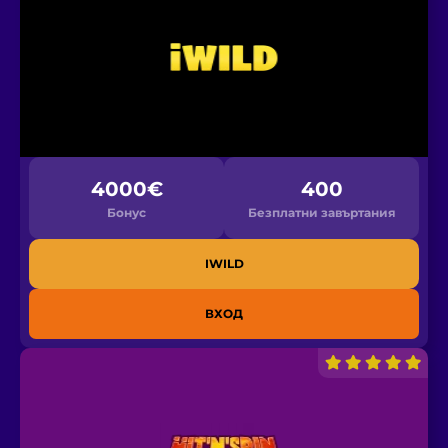
4000€
400
Бонус
Безплатни завъртания
IWILD
ВХОД