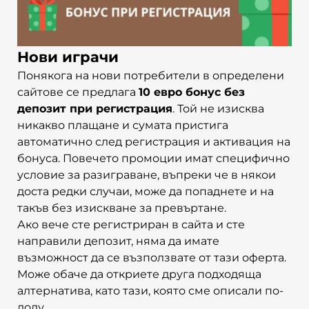
Нови играчи
Понякога на нови потребители в определени
сайтове се предлага
10 евро бонус без
депозит при регистрация
. Той не изисква
никакво плащане и сумата пристига
автоматично след регистрация и активация на
бонуса. Повечето промоции имат специфично
условие за разиграване, въпреки че в някои
доста редки случаи, може да попаднете и на
такъв без изискване за превъртане.
Ако вече сте регистриран в сайта и сте
направили депозит, няма да имате
възможност да се възползвате от тази оферта.
Може обаче да откриете друга подходяща
алтернатива, като тази, която сме описали по-
долу.