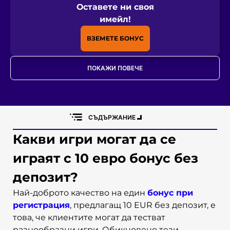
Оставете ни своя
имейл!
ВЗЕМЕТЕ БОНУС
ПОКАЖИ ПОВЕЧЕ
СЪДЪРЖАНИЕ
Какви игри могат да се
играят с 10 евро бонус без
депозит?
Най-доброто качество на един
бонус при
регистрация
, предлагащ 10 EUR без депозит, е
това, че клиентите могат да тестват
разнообразни игри. Обикновено тези