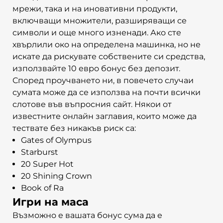
мрежи, така и на иновативни продукти,
включващи множители, разширяващи се
символи и още много изненади. Ако сте
хвърлили око на определена машинка, но не
искате да рискувате собствените си средства,
използвайте 10 евро бонус без депозит.
Според проучването ни, в повечето случаи
сумата може да се използва на почти всички
слотове във въпросния сайт. Някои от
известните онлайн заглавия, които може да
тествате без никакъв риск са:
Gates of Olympus
Starburst
20 Super Hot
20 Shining Crown
Book of Ra
Игри на маса
Възможно е вашата бонус сума да е