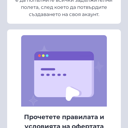
полета, след което да потвърдите
създаването на своя акаунт.
Прочетете правилата и
условията на офертата