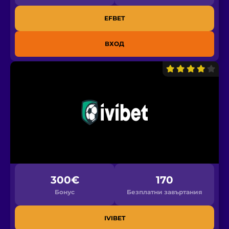
EFBET
ВХОД
300€
170
Бонус
Безплатни завъртания
IVIBET